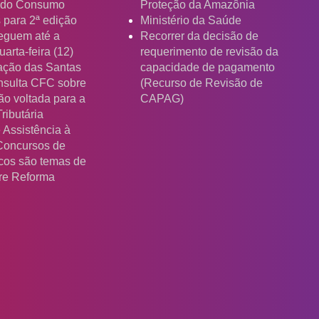
a do Consumo
Proteção da Amazônia
s para 2ª edição
Ministério da Saúde
eguem até a
Recorrer da decisão de
arta-feira (12)
requerimento de revisão da
ação das Santas
capacidade de pagamento
nsulta CFC sobre
(Recurso de Revisão de
ão voltada para a
CAPAG)
ributária
 Assistência à
Concursos de
cos são temas de
re Reforma