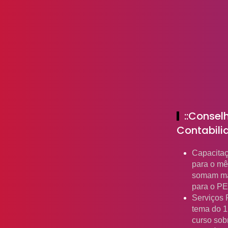
::Consel
Contabili
Capacita
para o mê
somam ma
para o P
Serviços 
tema do 1
curso sob