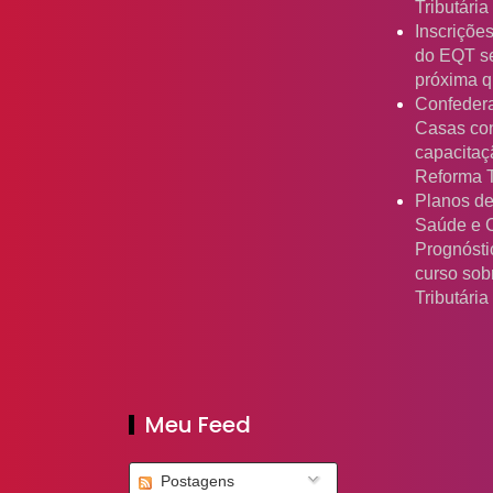
Tributári
Inscriçõe
do EQT s
próxima qu
Confeder
Casas co
capacitaç
Reforma T
Planos de
Saúde e 
Prognósti
curso sob
Tributária
Meu Feed
Postagens