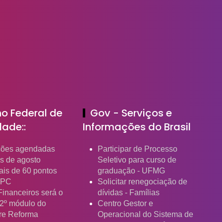
ho Federal de
Gov - Serviços e
dade::
Informações do Brasil
ções agendadas
Participar de Processo
s de agosto
Seletivo para curso de
is de 60 pontos
graduação - UFMG
EPC
Solicitar renegociação de
Financeiros será o
dívidas - Famílias
2º módulo do
Centro Gestor e
re Reforma
Operacional do Sistema de